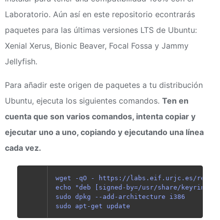
Laboratorio. Aún así en este repositorio econtrarás
paquetes para las últimas versiones LTS de Ubuntu:
Xenial Xerus, Bionic Beaver, Focal Fossa y Jammy
Jellyfish.
Para añadir este origen de paquetes a tu distribución
Ubuntu, ejecuta los siguientes comandos.
Ten en
cuenta que son varios comandos, intenta copiar y
ejecutar uno a uno, copiando y ejecutando una línea
cada vez.
wget -qO - https://labs.eif.urjc.es/repo/l
echo "deb [signed-by=/usr/share/keyrings/l
sudo dpkg --add-architecture i386
