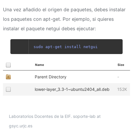
Una vez añadido el origen de paquetes, debes instalar
los paquetes con apt-get. Por ejemplo, si quieres
instalar el paquete netgui debes ejecutar:
sudo apt-get install netgui
Name
Size
Parent Directory
-
lower-layer_3.3-1~ubuntu2404_all.deb
152K
Laboratorios Docentes de la EIF. soporte-lab at
gsyc.urjc.es