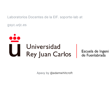
Laboratorios Docentes de la EIF. soporte-lab at
gsyc.urjc.es
Apaxy by
@adamwhitcroft