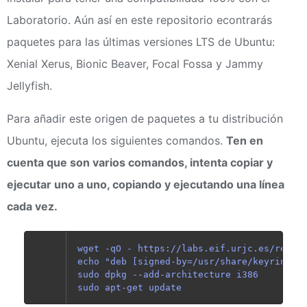
Laboratorio. Aún así en este repositorio econtrarás
paquetes para las últimas versiones LTS de Ubuntu:
Xenial Xerus, Bionic Beaver, Focal Fossa y Jammy
Jellyfish.
Para añadir este origen de paquetes a tu distribución
Ubuntu, ejecuta los siguientes comandos.
Ten en
cuenta que son varios comandos, intenta copiar y
ejecutar uno a uno, copiando y ejecutando una línea
cada vez.
wget -qO - https://labs.eif.urjc.es/repo/l
echo "deb [signed-by=/usr/share/keyrings/l
sudo dpkg --add-architecture i386
